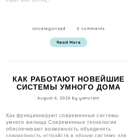
Categories
Uncategorized
|
0 comments
Read More
КАК РАБОТАЮТ НОВЕЙШИЕ
СИСТЕМЫ УМНОГО ДОМА
Posted
August 6, 2026
A
by
yanurain
on
u
g
Как функционируют современные системы
u
умного жилища Современные технологии
s
обеспечивают возможность объединять
t
совокупность устройств в общую систему для