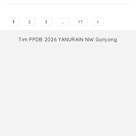
1
2
3
…
17
Tim PPDB 2026 YANURAIN NW Gonjong