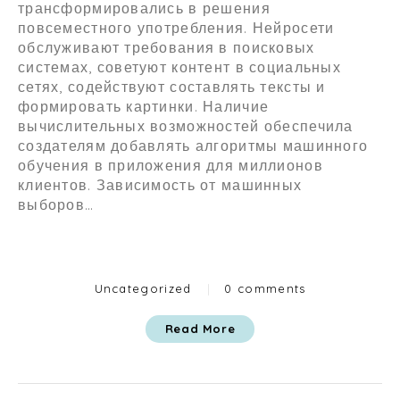
трансформировались в решения
повсеместного употребления. Нейросети
обслуживают требования в поисковых
системах, советуют контент в социальных
сетях, содействуют составлять тексты и
формировать картинки. Наличие
вычислительных возможностей обеспечила
создателям добавлять алгоритмы машинного
обучения в приложения для миллионов
клиентов. Зависимость от машинных
выборов…
Categories
Uncategorized
|
0 comments
Read More