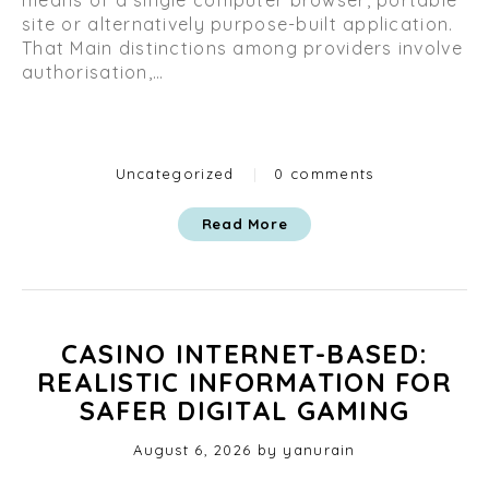
0
site or alternatively purpose-built application.
2
That Main distinctions among providers involve
6
authorisation,…
Categories
Uncategorized
|
0 comments
Read More
CASINO INTERNET-BASED:
REALISTIC INFORMATION FOR
SAFER DIGITAL GAMING
Posted
August 6, 2026
A
by
yanurain
on
u