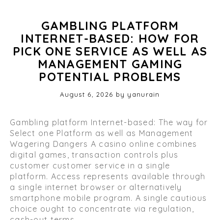
GAMBLING PLATFORM
INTERNET-BASED: HOW FOR
PICK ONE SERVICE AS WELL AS
MANAGEMENT GAMING
POTENTIAL PROBLEMS
Posted
August 6, 2026
A
by
yanurain
on
u
g
Gambling platform Internet-based: The way for
u
Select one Platform as well as Management
s
Wagering Dangers A casino online combines
t
digital games, transaction controls plus
6
customer customer service in a single
,
platform. Access represents available through
2
a single internet browser or alternatively
0
smartphone mobile program. A single cautious
2
choice ought to concentrate via regulation,
6
cash-out terms,…