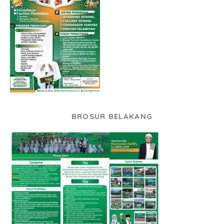
BROSUR BELAKANG