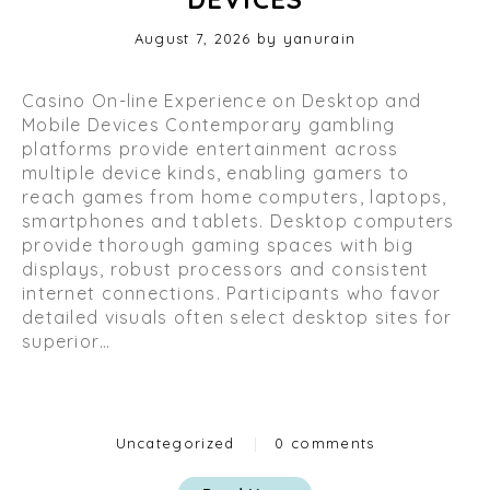
Posted
August 7, 2026
A
by
yanurain
on
u
g
Casino On-line Experience on Desktop and
u
Mobile Devices Contemporary gambling
s
platforms provide entertainment across
t
multiple device kinds, enabling gamers to
7
reach games from home computers, laptops,
,
smartphones and tablets. Desktop computers
2
provide thorough gaming spaces with big
0
displays, robust processors and consistent
2
internet connections. Participants who favor
6
detailed visuals often select desktop sites for
superior…
Categories
Uncategorized
|
0 comments