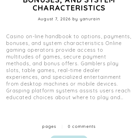
CHARACTERISTICS
Posted
August 7, 2026
A
by
yanurain
on
u
g
Casino on-line handbook to options, payments,
u
bonuses, and system characteristics Online
s
gaming operators provide access to
t
multitudes of games, secure payment
7
methods, and bonus offers. Gamblers play
,
slots, table games, real-time dealer
2
experiences, and specialized entertainment
0
from desktop machines or mobile devices.
2
Grasping platform systems assists users reach
6
educated choices about where to play and…
Categories
pages
|
0 comments