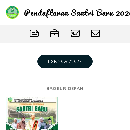
Pendaftaran Santri Baru 20
PSB 2026/2027
BROSUR DEPAN