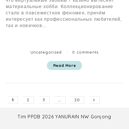
2
материальные хобби. Коллекционирование
6
стало в повсеместное феномен, причём
интересует как профессиональных любителей,
так и новичков….
Categories
Uncategorized
|
0 comments
Read More
1
2
3
…
20
Tim PPDB 2026 YANURAIN NW Gonjong