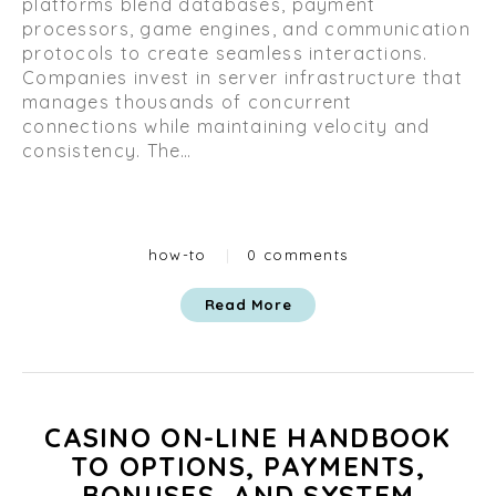
platforms blend databases, payment
2
processors, game engines, and communication
0
protocols to create seamless interactions.
2
Companies invest in server infrastructure that
6
manages thousands of concurrent
connections while maintaining velocity and
consistency. The…
Categories
how-to
|
0 comments
Read More
CASINO ON-LINE HANDBOOK
TO OPTIONS, PAYMENTS,
BONUSES, AND SYSTEM