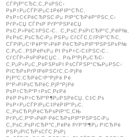
СЃРјР°СЂС‚С„РѕРЅС‹
2
РѕР±РµСЃРїРµС‡РёРІР°СЋС‚
0
РѕР±С€РёСЂРЅС‹Рµ РІР°СЂРёР°РЅС‚С‹
2
РґР»СЏ СЃРѕР·РґР°РЅРёСЏ
6
РѕС‚Р»РёС‡РЅС‹С… С„РѕС‚РѕРіСЂР°С„РёР№,
РєРѕС‚РѕСЂС‹Рµ РЅРµ СѓСЃС‚СѓРїР°СЋС‚
СЃРїРµС†РёР°Р»РёР·РёСЂРѕРІР°РЅРЅРѕР№
С‚РµС…РЅРёРєРµ РІ РѕР±С‹С‡РЅС‹С…
СѓСЃР»РѕРІРёСЏС…. РљР°РјРµСЂС‹
С‚РµР»РµС„РѕРЅРѕРІ РѕСЃРЅР°С‰РµРЅС‹
РїСЂРѕРґРІРёРЅСѓС‚С‹РјРё
РјР°С‚СЂРёС†Р°РјРё Рё
Р°Р»РіРѕСЂРёС‚РјР°РјРё
РѕР±СЂР°Р±РѕС‚РєРё
РёР·РѕР±СЂР°Р¶РµРЅРёСЏ, С‡С‚Рѕ
РѕР±РµСЃРїРµС‡РёРІР°РµС‚
С„РѕСЂРјРёСЂРѕРІР°С‚СЊ
РґРµС‚Р°Р»РёР·РёСЂРѕРІР°РЅРЅС‹Рµ
С„РѕС‚РѕРіСЂР°С„РёРё РґР°Р¶Рµ РїСЂРё
РЅРµРїСЂРѕСЃС‚РѕРј