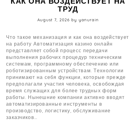
КАК ОНА ВОЗДЕЙСТВУЕТ НА
ТРУД
Posted
August 7, 2026
A
by
yanurain
on
u
g
Что такое механизация и как она воздействует
u
на работу Автоматизация казино онлайн
s
представляет собой процесс передачи
t
выполнения рабочих процедур техническим
7
системам, программному обеспечению или
,
роботизированным устройствам. Технологии
2
принимают на себя функции, которые прежде
0
предполагали участия человека, освобождая
2
время служащих для более трудных форм
6
работы. Нынешние компании активно вводят
автоматизированные инструменты в
производство, логистику, обслуживание
заказчиков…