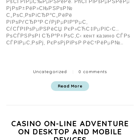
РѕСЃРІРµС‰РµРЅРёРё. РћСЃРІРѕРµРЅРёРµ
РјРѕР±РёР»СЊРЅРѕР№
С„РѕС‚РѕРіСЂР°С„РёРё
РїРѕРґСЂР°Р·СѓРјРµРІР°РµС‚
СѓСЃРІРѕРµРЅРёСЏ РєР»СЋС‡РµРІС‹С…
РѕСЃРЅРѕРІ СЂР°Р±РѕС‚С‹ кент казино СЃРѕ
СЃРІРµС‚РѕРј, РєРѕРјРїРѕР·РёС†РёРµР№…
Categories
Uncategorized
|
0 comments
Read More
CASINO ON-LINE ADVENTURE
ON DESKTOP AND MOBILE
DEVICES